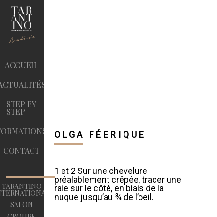
ACCUEIL
ACTUALITÉS
STEP BY
STEP
FORMATIONS
OLGA FÉERIQUE
CONTACT
1 et 2 Sur une chevelure
préalablement crêpée, tracer une
TARANTINO
raie sur le côté, en biais de la
NTERNATIONAL
nuque jusqu’au ¾ de l’oeil.
SALON
GROUPE