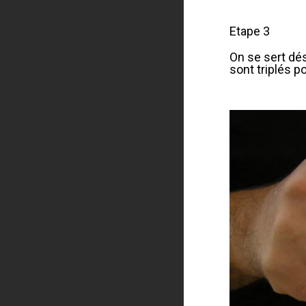
Etape 3
On se sert dé
sont triplés po