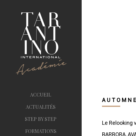
ACCUEIL
AUTOMNE
ACTUALITÉS
STEP BY STEP
Le Relooking
FORMATIONS
BARBORA, AV