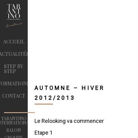
ACCUEIL
ACTUALITÉS
STEP BY
STEP
FORMATIONS
AUTOMNE – HIVER
CONTACT
2012/2013
TARANTINO
Le Relooking va commencer
NTERNATIONAL
SALON
Etape 1
GROUPE