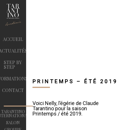
ACCUEIL
ACTUALITÉS
STEP BY
STEP
FORMATIONS
PRINTEMPS – ÉTÉ 2019
CONTACT
Voici Nelly, l’égérie de Claude
Tarantino pour la saison
TARANTINO
Printemps / été 2019.
NTERNATIONAL
SALON
GROUPE