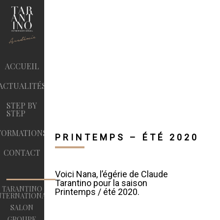
ACCUEIL
ACTUALITÉS
STEP BY
STEP
FORMATIONS
PRINTEMPS – ÉTÉ 2020
CONTACT
Voici Nana, l’égérie de Claude
Tarantino pour la saison
TARANTINO
Printemps / été 2020.
NTERNATIONAL
SALON
GROUPE