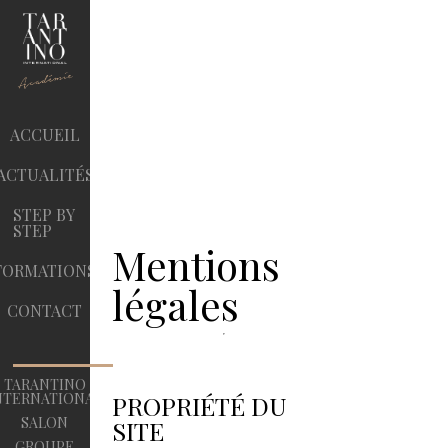
ACCUEIL
ACTUALITÉS
STEP BY
STEP
Mentions
FORMATIONS
légales
CONTACT
TARANTINO
NTERNATIONAL
PROPRIÉTÉ DU
SALON
SITE
GROUPE