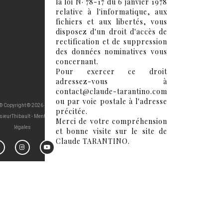
la loi N· 78-17 du 6 janvier 1978
relative à l'informatique, aux
fichiers et aux libertés, vous
disposez d'un droit d'accès de
rectification et de suppression
des données nominatives vous
concernant.
Pour exercer ce droit
adressez-vous à
contact@claude-tarantino.com
ou par voie postale à l'adresse
© Copyright ©
2026 -
précitée.
ieurThibault -
Mentions
Merci de votre compréhension
légales
et bonne visite sur le site de
Claude TARANTINO.